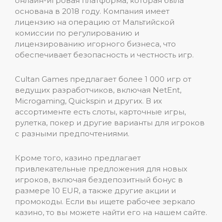
онлайн-игровая платформа, которая была
основана в 2018 году. Компания имеет
лицензию на операцию от Мальтийской
комиссии по регулированию и
лицензированию игорного бизнеса, что
обеспечивает безопасность и честность игр.
Сultan Games предлагает более 1 000 игр от
ведущих разработчиков, включая NetEnt,
Microgaming, Quickspin и других. В их
ассортименте есть слоты, карточные игры,
рулетка, покер и другие варианты для игроков
с разными предпочтениями.
Кроме того, казино предлагает
привлекательные предложения для новых
игроков, включая бездепозитный бонус в
размере 10 EUR, а также другие акции и
промокоды. Если вы ищете рабочее зеркало
казино, то вы можете найти его на нашем сайте.