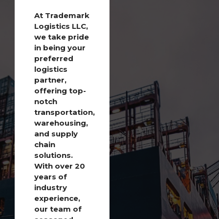
At Trademark
Logistics LLC,
we take pride
in being your
preferred
logistics
partner,
offering top-
notch
transportation,
warehousing,
and supply
chain
solutions.
With over 20
years of
industry
experience,
our team of