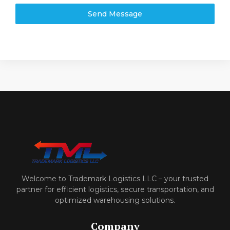
Send Message
Welcome to Trademark Logistics LLC – your trusted
partner for efficient logistics, secure transportation, and
optimized warehousing solutions.
Company