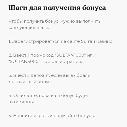
Шаги для получения бонуса
Чтобы получить бонус, нужно выполнить
следующие шаги:
1. Зарегистрироваться на сайте Sulтан Казино.
2. Ввести промокод “SULTAN1000” или
“SULTAN5000” при регистрации.
3. Внести депозит, если вы выбрали
депозитный бонус.
4. Ожидайте, пока ваш бонус будет
активирован.
5. Начните играть и получайте бонусы!