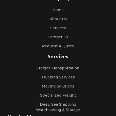
Home
About Us
Services
Contact Us
Request A Quote
Services
Freight Transportation
Trucking Services
Moving Solutions
Specialized Freight
Deep Sea Shipping
Warehousing & Storage