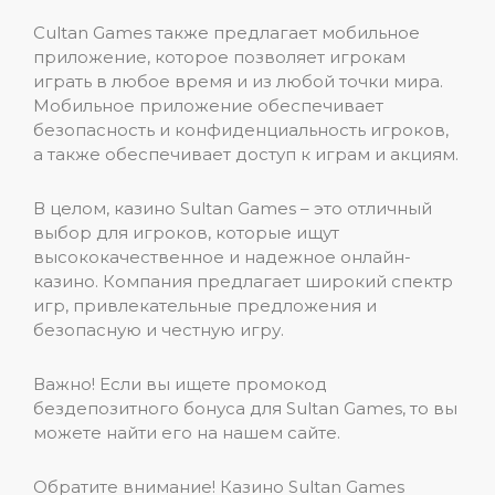
Сultan Games также предлагает мобильное
приложение, которое позволяет игрокам
играть в любое время и из любой точки мира.
Мобильное приложение обеспечивает
безопасность и конфиденциальность игроков,
а также обеспечивает доступ к играм и акциям.
В целом, казино Sultan Games – это отличный
выбор для игроков, которые ищут
высококачественное и надежное онлайн-
казино. Компания предлагает широкий спектр
игр, привлекательные предложения и
безопасную и честную игру.
Важно! Если вы ищете промокод
бездепозитного бонуса для Sultan Games, то вы
можете найти его на нашем сайте.
Обратите внимание! Казино Sultan Games