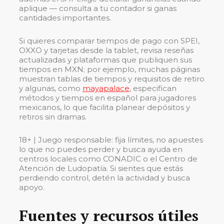
aplique — consulta a tu contador si ganas
cantidades importantes.
Si quieres comparar tiempos de pago con SPEI,
OXXO y tarjetas desde la tablet, revisa reseñas
actualizadas y plataformas que publiquen sus
tiempos en MXN; por ejemplo, muchas páginas
muestran tablas de tiempos y requisitos de retiro
y algunas, como
mayapalace
, especifican
métodos y tiempos en español para jugadores
mexicanos, lo que facilita planear depósitos y
retiros sin dramas.
18+ | Juego responsable: fija límites, no apuestes
lo que no puedes perder y busca ayuda en
centros locales como CONADIC o el Centro de
Atención de Ludopatía. Si sientes que estás
perdiendo control, detén la actividad y busca
apoyo.
Fuentes y recursos útiles