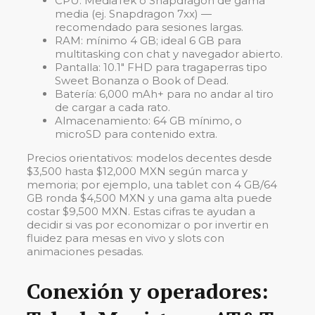
CPU: MediaTek o Snapdragon de gama
media (ej. Snapdragon 7xx) —
recomendado para sesiones largas.
RAM: mínimo 4 GB; ideal 6 GB para
multitasking con chat y navegador abierto.
Pantalla: 10.1″ FHD para tragaperras tipo
Sweet Bonanza o Book of Dead.
Batería: 6,000 mAh+ para no andar al tiro
de cargar a cada rato.
Almacenamiento: 64 GB mínimo, o
microSD para contenido extra.
Precios orientativos: modelos decentes desde
$3,500 hasta $12,000 MXN según marca y
memoria; por ejemplo, una tablet con 4 GB/64
GB ronda $4,500 MXN y una gama alta puede
costar $9,500 MXN. Estas cifras te ayudan a
decidir si vas por economizar o por invertir en
fluidez para mesas en vivo y slots con
animaciones pesadas.
Conexión y operadores: