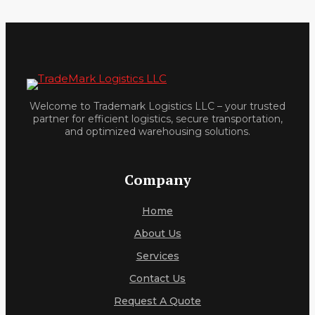
Welcome to Trademark Logistics LLC – your trusted
partner for efficient logistics, secure transportation,
and optimized warehousing solutions.
Company
Home
About Us
Services
Contact Us
Request A Quote