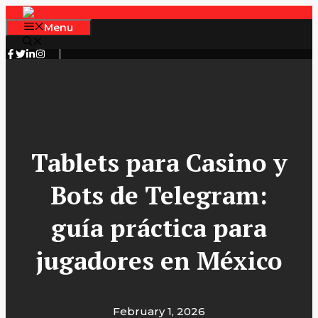
Skip
to
Menu
content
Tablets para Casino y
Bots de Telegram:
guía práctica para
jugadores en México
February 1, 2026