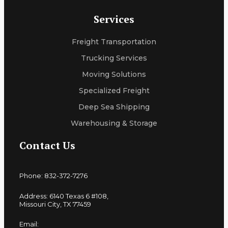
Services
Freight Transportation
Trucking Services
Moving Solutions
Specialized Freight
Deep Sea Shipping
Warehousing & Storage
Contact Us
Phone: 832-372-7276
Address: 6140 Texas 6 #108,
Missouri City, TX 77459
Email: