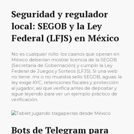
Seguridad y regulador
local: SEGOB y la Ley
Federal (LFJS) en México
No es cualquier rollo: los casinos que operan en
México deberían mostrar licencia de la SEGOB
(Secretaría de Gobernación) y cumplir la Ley
Federal de Juegos y Sorteos (LFJS). Si una web
no tiene .mx o no muestra sello SEGOB, aguas; la
ley exige KYC, retenciones fiscales y protección
al jugador, así que verifica antes de depositar y
sigue leyendo para ver un ejemplo práctico de
verificación.
Bots de Telegram para