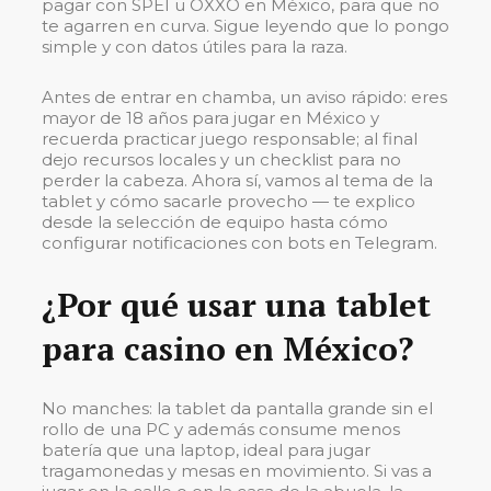
pagar con SPEI u OXXO en México, para que no
te agarren en curva. Sigue leyendo que lo pongo
simple y con datos útiles para la raza.
Antes de entrar en chamba, un aviso rápido: eres
mayor de 18 años para jugar en México y
recuerda practicar juego responsable; al final
dejo recursos locales y un checklist para no
perder la cabeza. Ahora sí, vamos al tema de la
tablet y cómo sacarle provecho — te explico
desde la selección de equipo hasta cómo
configurar notificaciones con bots en Telegram.
¿Por qué usar una tablet
para casino en México?
No manches: la tablet da pantalla grande sin el
rollo de una PC y además consume menos
batería que una laptop, ideal para jugar
tragamonedas y mesas en movimiento. Si vas a