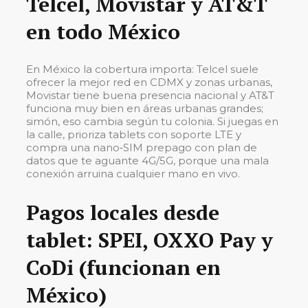
Telcel, Movistar y AT&T
en todo México
En México la cobertura importa: Telcel suele
ofrecer la mejor red en CDMX y zonas urbanas,
Movistar tiene buena presencia nacional y AT&T
funciona muy bien en áreas urbanas grandes;
simón, eso cambia según tu colonia. Si juegas en
la calle, prioriza tablets con soporte LTE y
compra una nano‑SIM prepago con plan de
datos que te aguante 4G/5G, porque una mala
conexión arruina cualquier mano en vivo.
Pagos locales desde
tablet: SPEI, OXXO Pay y
CoDi (funcionan en
México)