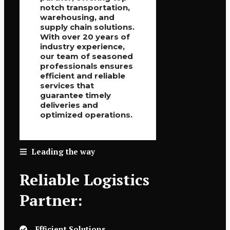
notch transportation,
warehousing, and
supply chain solutions.
With over 20 years of
industry experience,
our team of seasoned
professionals ensures
efficient and reliable
services that
guarantee timely
deliveries and
optimized operations.
Leading the way
Reliable Logistics
Partner:
Efficient Solutions