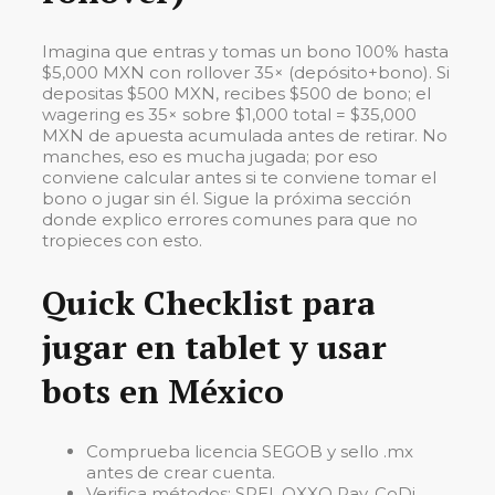
Imagina que entras y tomas un bono 100% hasta
$5,000 MXN con rollover 35× (depósito+bono). Si
depositas $500 MXN, recibes $500 de bono; el
wagering es 35× sobre $1,000 total = $35,000
MXN de apuesta acumulada antes de retirar. No
manches, eso es mucha jugada; por eso
conviene calcular antes si te conviene tomar el
bono o jugar sin él. Sigue la próxima sección
donde explico errores comunes para que no
tropieces con esto.
Quick Checklist para
jugar en tablet y usar
bots en México
Comprueba licencia SEGOB y sello .mx
antes de crear cuenta.
Verifica métodos: SPEI, OXXO Pay, CoDi