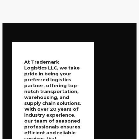
At Trademark
Logistics LLC, we take
pride in being your
preferred logistics
partner, offering top-
notch transportation,
warehousing, and
supply chain solutions.
With over 20 years of
industry experience,
our team of seasoned
professionals ensures
efficient and reliable
services that