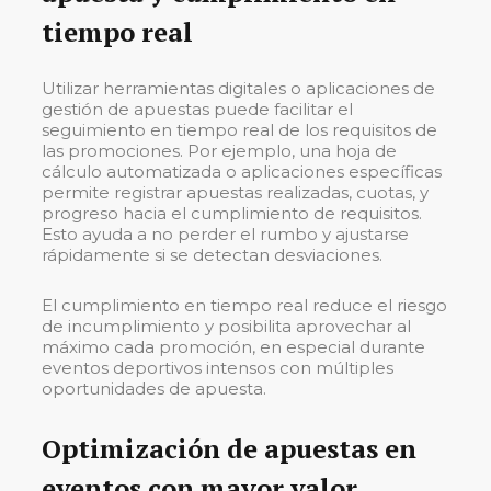
tiempo real
Utilizar herramientas digitales o aplicaciones de
gestión de apuestas puede facilitar el
seguimiento en tiempo real de los requisitos de
las promociones. Por ejemplo, una hoja de
cálculo automatizada o aplicaciones específicas
permite registrar apuestas realizadas, cuotas, y
progreso hacia el cumplimiento de requisitos.
Esto ayuda a no perder el rumbo y ajustarse
rápidamente si se detectan desviaciones.
El cumplimiento en tiempo real reduce el riesgo
de incumplimiento y posibilita aprovechar al
máximo cada promoción, en especial durante
eventos deportivos intensos con múltiples
oportunidades de apuesta.
Optimización de apuestas en
eventos con mayor valor