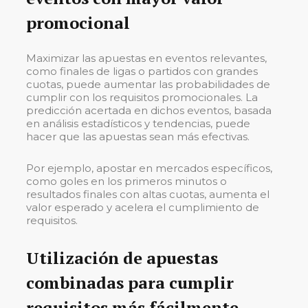
promocional
Maximizar las apuestas en eventos relevantes,
como finales de ligas o partidos con grandes
cuotas, puede aumentar las probabilidades de
cumplir con los requisitos promocionales. La
predicción acertada en dichos eventos, basada
en análisis estadísticos y tendencias, puede
hacer que las apuestas sean más efectivas.
Por ejemplo, apostar en mercados específicos,
como goles en los primeros minutos o
resultados finales con altas cuotas, aumenta el
valor esperado y acelera el cumplimiento de
requisitos.
Utilización de apuestas
combinadas para cumplir
requisitos más fácilmente