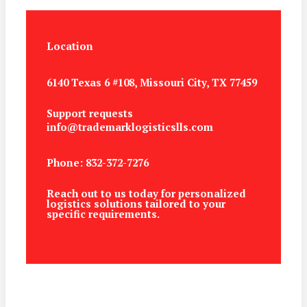
Location
6140 Texas 6 #108, Missouri City, TX 77459
Support requests
info@trademarklogisticslls.com
Phone: 832-372-7276
Reach out to us today for personalized
logistics solutions tailored to your
specific requirements.