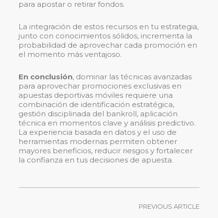
para apostar o retirar fondos.
La integración de estos recursos en tu estrategia,
junto con conocimientos sólidos, incrementa la
probabilidad de aprovechar cada promoción en
el momento más ventajoso.
En conclusión
, dominar las técnicas avanzadas
para aprovechar promociones exclusivas en
apuestas deportivas móviles requiere una
combinación de identificación estratégica,
gestión disciplinada del bankroll, aplicación
técnica en momentos clave y análisis predictivo.
La experiencia basada en datos y el uso de
herramientas modernas permiten obtener
mayores beneficios, reducir riesgos y fortalecer
la confianza en tus decisiones de apuesta.
PREVIOUS ARTICLE