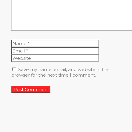
Name
Email
Website
Save my name, email, and website in this
browser for the next time I comment.