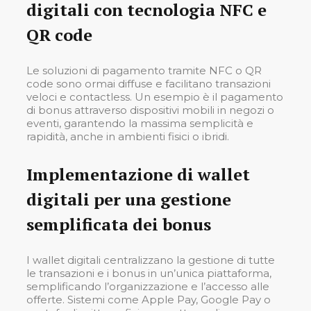
digitali con tecnologia NFC e
QR code
Le soluzioni di pagamento tramite NFC o QR
code sono ormai diffuse e facilitano transazioni
veloci e contactless. Un esempio è il pagamento
di bonus attraverso dispositivi mobili in negozi o
eventi, garantendo la massima semplicità e
rapidità, anche in ambienti fisici o ibridi.
Implementazione di wallet
digitali per una gestione
semplificata dei bonus
I wallet digitali centralizzano la gestione di tutte
le transazioni e i bonus in un’unica piattaforma,
semplificando l’organizzazione e l’accesso alle
offerte. Sistemi come Apple Pay, Google Pay o