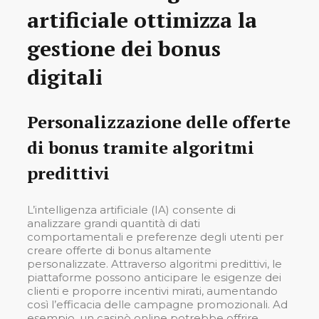
artificiale ottimizza la
gestione dei bonus
digitali
Personalizzazione delle offerte
di bonus tramite algoritmi
predittivi
L’intelligenza artificiale (IA) consente di
analizzare grandi quantità di dati
comportamentali e preferenze degli utenti per
creare offerte di bonus altamente
personalizzate. Attraverso algoritmi predittivi, le
piattaforme possono anticipare le esigenze dei
clienti e proporre incentivi mirati, aumentando
così l’efficacia delle campagne promozionali. Ad
esempio, un casinò online potrebbe offrire