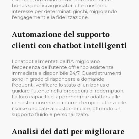
bonus specifici ai giocatori che mostrano
interesse per determinati giochi, migliorando
l’engagement e la fidelizzazione.
Automazione del supporto
clienti con chatbot intelligenti
I chatbot alimentati dall’IA migliorano
l’esperienza dell’utente offrendo assistenza
immediata e disponibile 24/7. Questi strumenti
sono in grado di rispondere a domande
frequenti, verificare lo stato di un bonus o
guidare l’utente nella procedura di redemption.
La loro capacità di apprendere e adattarsi alle
richieste consente di ridurre i tempi di attesa e le
risorse dedicate al customer care, offrendo un
supporto fluido e personalizzato.
Analisi dei dati per migliorare