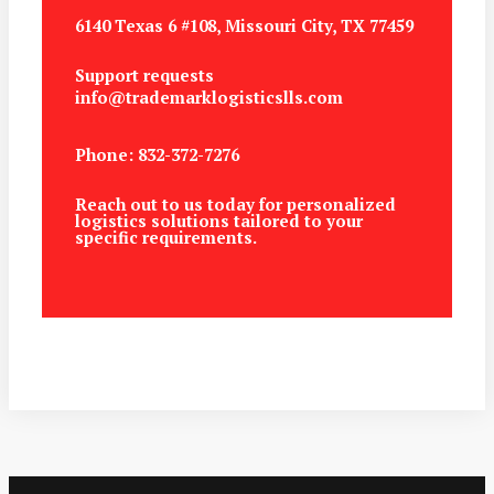
6140 Texas 6 #108, Missouri City, TX 77459
Support requests
info@trademarklogisticslls.com
Phone: 832-372-7276
Reach out to us today for personalized
logistics solutions tailored to your
specific requirements.