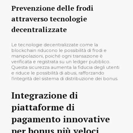
Prevenzione delle frodi
attraverso tecnologie
decentralizzate
Le tecnologie decentralizzate come la
blockchain riducono le possibilità di frodi e
manipolazioni, poiché ogni transazione è
verificata e registrata su un ledger pubblico.
Questa sicurezza aumenta la fiducia degli utenti
e riduce le possibilità di abusi, rafforzando
l’integrità del sistema di distribuzione dei bonus.
Integrazione di
piattaforme di
pagamento innovative
per bonus più veloci