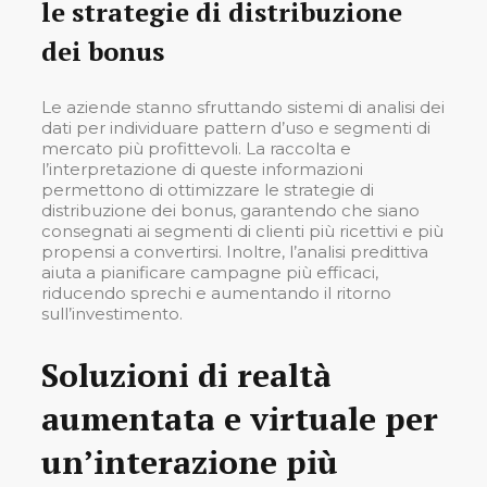
le strategie di distribuzione
dei bonus
Le aziende stanno sfruttando sistemi di analisi dei
dati per individuare pattern d’uso e segmenti di
mercato più profittevoli. La raccolta e
l’interpretazione di queste informazioni
permettono di ottimizzare le strategie di
distribuzione dei bonus, garantendo che siano
consegnati ai segmenti di clienti più ricettivi e più
propensi a convertirsi. Inoltre, l’analisi predittiva
aiuta a pianificare campagne più efficaci,
riducendo sprechi e aumentando il ritorno
sull’investimento.
Soluzioni di realtà
aumentata e virtuale per
un’interazione più