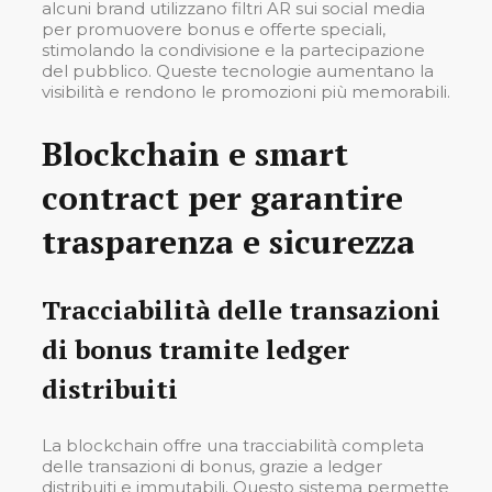
alcuni brand utilizzano filtri AR sui social media
per promuovere bonus e offerte speciali,
stimolando la condivisione e la partecipazione
del pubblico. Queste tecnologie aumentano la
visibilità e rendono le promozioni più memorabili.
Blockchain e smart
contract per garantire
trasparenza e sicurezza
Tracciabilità delle transazioni
di bonus tramite ledger
distribuiti
La blockchain offre una tracciabilità completa
delle transazioni di bonus, grazie a ledger
distribuiti e immutabili. Questo sistema permette