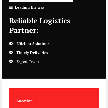
Leading the way
Reliable Logistics
Partner:
Efficient Solutions
Timely Deliveries
Expert Team
Location