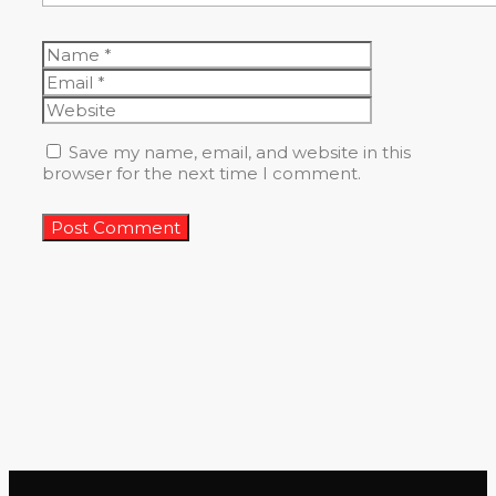
Name
Email
Website
Save my name, email, and website in this
browser for the next time I comment.