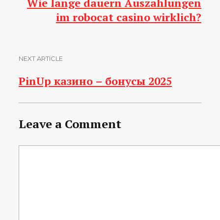
Wie lange dauern Auszahlungen
im robocat casino wirklich?
NEXT ARTICLE
PinUp казино – бонусы 2025
Leave a Comment
Comment