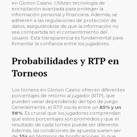
en Glorion Casino. Utilizan tecnología de
encriptación avanzada para proteger la
información personal y financiera. Además, se
adhieren a las regulaciones de protección de
datos, asegurándose de que la información no
sea compartida sin el consentimiento del
usuario. Esta transparencia es fundamental para
fomentar la confianza entre los jugadores.
Probabilidades y RTP en
Torneos
Los torneos en Glorion Casino ofrecen diferentes
porcentajes de retorno al jugador (RTP), que
pueden variar dependiendo del tipo de juego.
Generalmente, el RTP oscila entre un
85% y un
98%
. Es crucial que los jugadores comprendan
que estos porcentajes son promedios y que el
resultado de cada torneo puede ser diferente.
Además, las condiciones de apuesta suelen ser
de
35x
en términos de bonificaciones, lo que