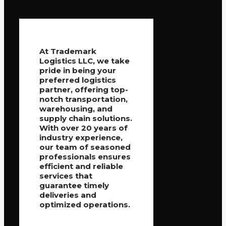
At Trademark
Logistics LLC, we take
pride in being your
preferred logistics
partner, offering top-
notch transportation,
warehousing, and
supply chain solutions.
With over 20 years of
industry experience,
our team of seasoned
professionals ensures
efficient and reliable
services that
guarantee timely
deliveries and
optimized operations.