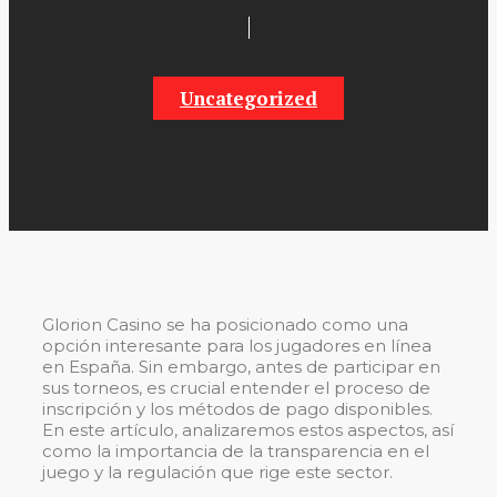
Uncategorized
Glorion Casino se ha posicionado como una
opción interesante para los jugadores en línea
en España. Sin embargo, antes de participar en
sus torneos, es crucial entender el proceso de
inscripción y los métodos de pago disponibles.
En este artículo, analizaremos estos aspectos, así
como la importancia de la transparencia en el
juego y la regulación que rige este sector.