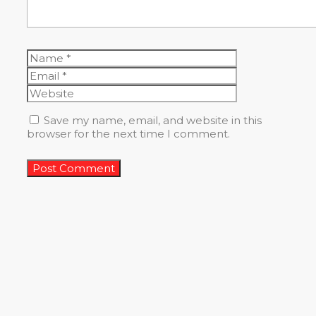
Name
Email
Website
Save my name, email, and website in this
browser for the next time I comment.