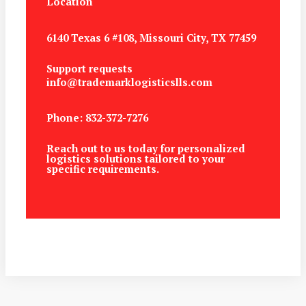
Location
6140 Texas 6 #108, Missouri City, TX 77459
Support requests
info@trademarklogisticslls.com
Phone: 832-372-7276
Reach out to us today for personalized
logistics solutions tailored to your
specific requirements.