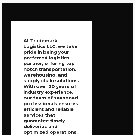
At Trademark
Logistics LLC, we take
pride in being your
preferred logistics
partner, offering top-
notch transportation,
warehousing, and
supply chain solutions.
With over 20 years of
industry experience,
our team of seasoned
professionals ensures
efficient and reliable
services that
guarantee timely
deliveries and
optimized operations.