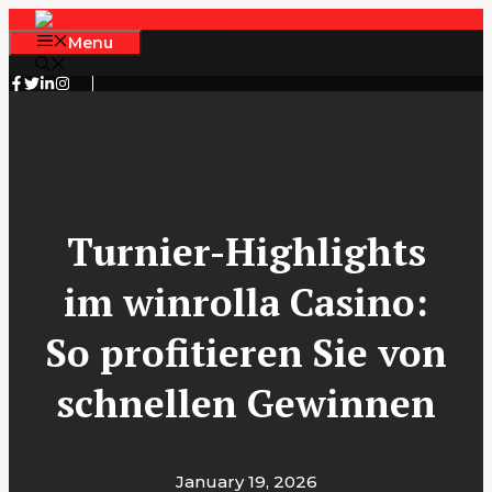
Skip
to
Menu
content
Turnier-Highlights
im winrolla Casino:
So profitieren Sie von
schnellen Gewinnen
January 19, 2026