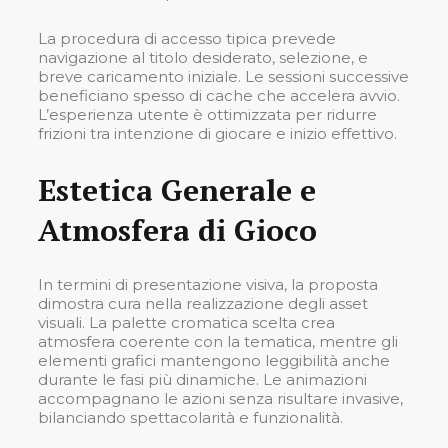
La procedura di accesso tipica prevede
navigazione al titolo desiderato, selezione, e
breve caricamento iniziale. Le sessioni successive
beneficiano spesso di cache che accelera avvio.
L’esperienza utente è ottimizzata per ridurre
frizioni tra intenzione di giocare e inizio effettivo.
Estetica Generale e
Atmosfera di Gioco
In termini di presentazione visiva, la proposta
dimostra cura nella realizzazione degli asset
visuali. La palette cromatica scelta crea
atmosfera coerente con la tematica, mentre gli
elementi grafici mantengono leggibilità anche
durante le fasi più dinamiche. Le animazioni
accompagnano le azioni senza risultare invasive,
bilanciando spettacolarità e funzionalità.