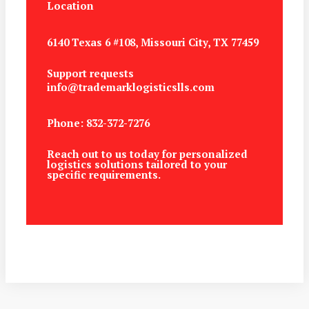
Location
6140 Texas 6 #108, Missouri City, TX 77459
Support requests
info@trademarklogisticslls.com
Phone: 832-372-7276
Reach out to us today for personalized
logistics solutions tailored to your
specific requirements.