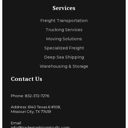
Services
Freight Transportation
Trucking Services
Moving Solutions
Specialized Freight
Deep Sea Shipping
Warehousing & Storage
Contact Us
Phone: 832-372-7276
Address: 6140 Texas 6 #108,
Missouri City, TX 77459
Email:
info@trademarklogisticsllc.com