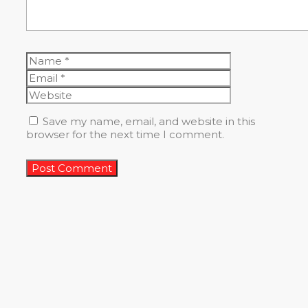
Name
Email
Website
Save my name, email, and website in this
browser for the next time I comment.