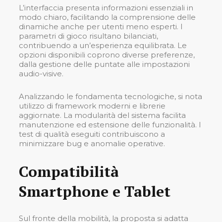
L’interfaccia presenta informazioni essenziali in
modo chiaro, facilitando la comprensione delle
dinamiche anche per utenti meno esperti. I
parametri di gioco risultano bilanciati,
contribuendo a un’esperienza equilibrata. Le
opzioni disponibili coprono diverse preferenze,
dalla gestione delle puntate alle impostazioni
audio-visive.
Analizzando le fondamenta tecnologiche, si nota
utilizzo di framework moderni e librerie
aggiornate. La modularità del sistema facilita
manutenzione ed estensione delle funzionalità. I
test di qualità eseguiti contribuiscono a
minimizzare bug e anomalie operative.
Compatibilità
Smartphone e Tablet
Sul fronte della mobilità, la proposta si adatta