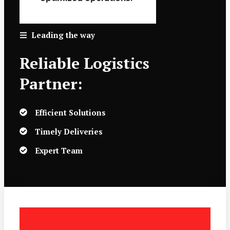
Leading the way
Reliable Logistics
Partner:
Efficient Solutions
Timely Deliveries
Expert Team