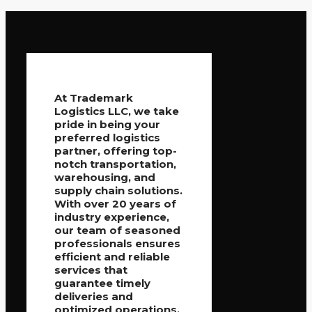
At Trademark
Logistics LLC, we take
pride in being your
preferred logistics
partner, offering top-
notch transportation,
warehousing, and
supply chain solutions.
With over 20 years of
industry experience,
our team of seasoned
professionals ensures
efficient and reliable
services that
guarantee timely
deliveries and
optimized operations.