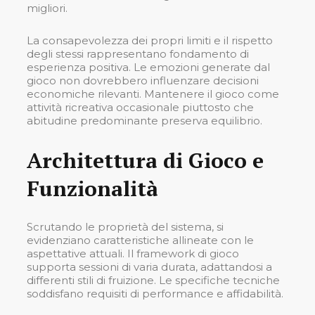
migliori.
La consapevolezza dei propri limiti e il rispetto
degli stessi rappresentano fondamento di
esperienza positiva. Le emozioni generate dal
gioco non dovrebbero influenzare decisioni
economiche rilevanti. Mantenere il gioco come
attività ricreativa occasionale piuttosto che
abitudine predominante preserva equilibrio.
Architettura di Gioco e
Funzionalità
Scrutando le proprietà del sistema, si
evidenziano caratteristiche allineate con le
aspettative attuali. Il framework di gioco
supporta sessioni di varia durata, adattandosi a
differenti stili di fruizione. Le specifiche tecniche
soddisfano requisiti di performance e affidabilità.