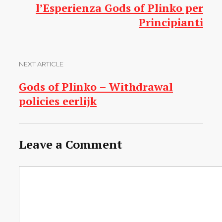
l’Esperienza Gods of Plinko per
Principianti
NEXT ARTICLE
Gods of Plinko – Withdrawal
policies eerlijk
Leave a Comment
Comment