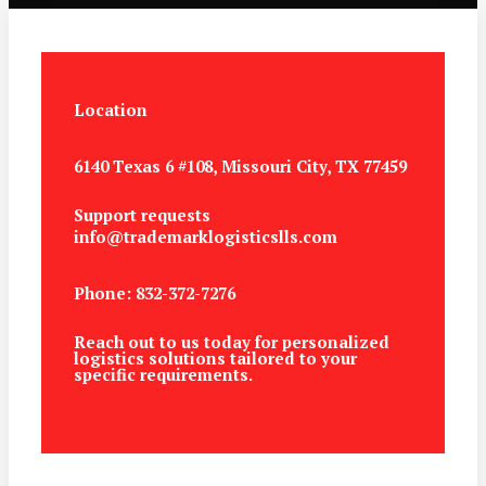
Location
6140 Texas 6 #108, Missouri City, TX 77459
Support requests
info@trademarklogisticslls.com
Phone: 832-372-7276
Reach out to us today for personalized
logistics solutions tailored to your
specific requirements.