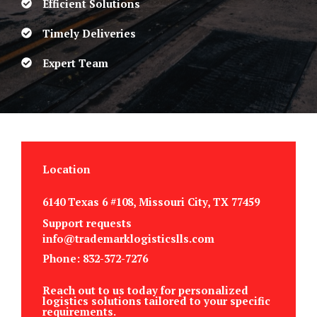
Efficient Solutions
Timely Deliveries
Expert Team
Location
6140 Texas 6 #108, Missouri City, TX 77459
Support requests
info@trademarklogisticslls.com
Phone: 832-372-7276
Reach out to us today for personalized
logistics solutions tailored to your specific
requirements.