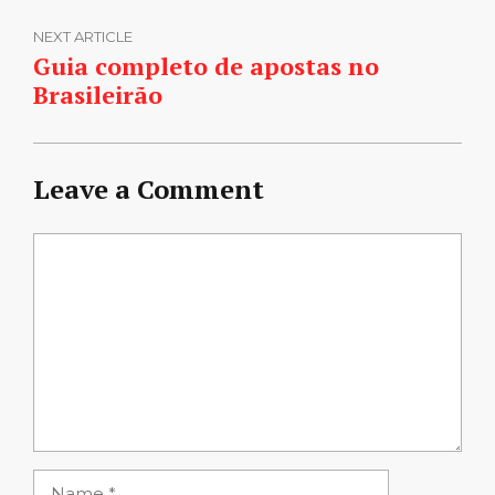
NEXT ARTICLE
Guia completo de apostas no
Brasileirão
Leave a Comment
Comment
Name