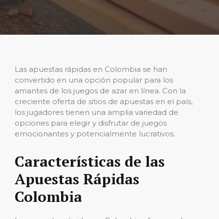
Las apuestas rápidas en Colombia se han
convertido en una opción popular para los
amantes de los juegos de azar en línea. Con la
creciente oferta de sitios de apuestas en el país,
los jugadores tienen una amplia variedad de
opciones para elegir y disfrutar de juegos
emocionantes y potencialmente lucrativos.
Características de las
Apuestas Rápidas
Colombia