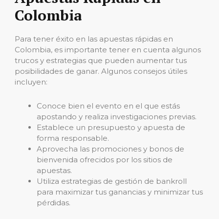
Colombia
Para tener éxito en las apuestas rápidas en
Colombia, es importante tener en cuenta algunos
trucos y estrategias que pueden aumentar tus
posibilidades de ganar. Algunos consejos útiles
incluyen:
Conoce bien el evento en el que estás
apostando y realiza investigaciones previas.
Establece un presupuesto y apuesta de
forma responsable.
Aprovecha las promociones y bonos de
bienvenida ofrecidos por los sitios de
apuestas.
Utiliza estrategias de gestión de bankroll
para maximizar tus ganancias y minimizar tus
pérdidas.