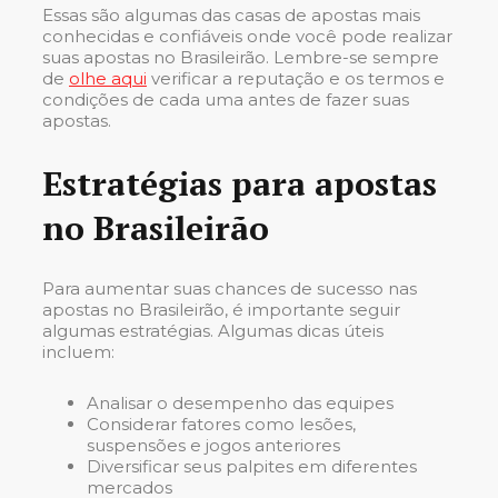
Essas são algumas das casas de apostas mais
conhecidas e confiáveis onde você pode realizar
suas apostas no Brasileirão. Lembre-se sempre
de
olhe aqui
verificar a reputação e os termos e
condições de cada uma antes de fazer suas
apostas.
Estratégias para apostas
no Brasileirão
Para aumentar suas chances de sucesso nas
apostas no Brasileirão, é importante seguir
algumas estratégias. Algumas dicas úteis
incluem:
Analisar o desempenho das equipes
Considerar fatores como lesões,
suspensões e jogos anteriores
Diversificar seus palpites em diferentes
mercados