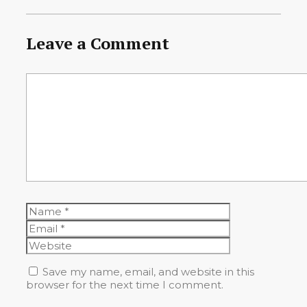
Leave a Comment
Comment
Name
Email
Website
Save my name, email, and website in this
browser for the next time I comment.