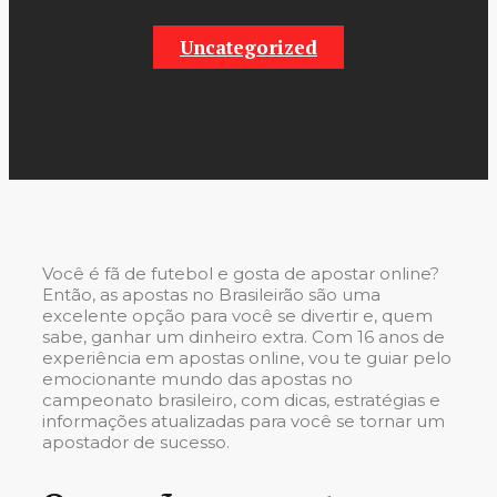
Uncategorized
Você é fã de futebol e gosta de apostar online?
Então, as apostas no Brasileirão são uma
excelente opção para você se divertir e, quem
sabe, ganhar um dinheiro extra. Com 16 anos de
experiência em apostas online, vou te guiar pelo
emocionante mundo das apostas no
campeonato brasileiro, com dicas, estratégias e
informações atualizadas para você se
tornar um
apostador de sucesso.