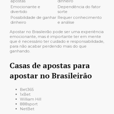
apostas
dinheiro
Emocionante e
Dependência do fator
divertido
sorte
Possibilidade de ganhar
Requer conhecimento
dinheiro
e análise
Apostar no Brasileirão pode ser uma experiência
emocionante, mas é importante ter em mente
que é necessário ter cuidado e responsabilidade,
para não acabar perdendo mais do que
ganhando.
Casas de apostas para
apostar no Brasileirão
Bet365
1xBet
William Hill
888sport
NetBet