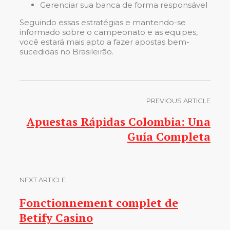
Gerenciar sua banca de forma responsável
Seguindo essas estratégias e mantendo-se
informado sobre o campeonato e as equipes,
você estará mais apto a fazer apostas bem-
sucedidas no Brasileirão.
PREVIOUS ARTICLE
Apuestas Rápidas Colombia: Una
Guía Completa
NEXT ARTICLE
Fonctionnement complet de
Betify Casino