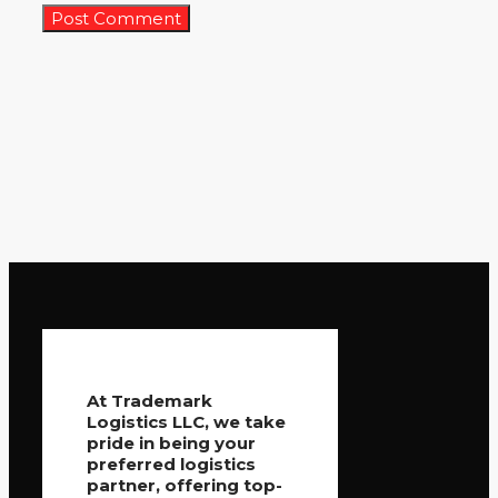
At Trademark
Logistics LLC, we take
pride in being your
preferred logistics
partner, offering top-