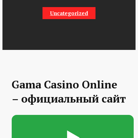
Uncategorized
Gama Casino Online
– официальный сайт