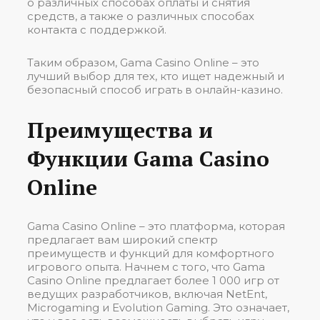
о различных способах оплаты и снятия
средств, а также о различных способах
контакта с поддержкой.
Таким образом, Gama Casino Online – это
лучший выбор для тех, кто ищет надежный и
безопасный способ играть в онлайн-казино.
Преимущества и
Функции Gama Casino
Online
Gama Casino Online – это платформа, которая
предлагает вам широкий спектр
преимуществ и функций для комфортного
игрового опыта. Начнем с того, что Gama
Casino Online предлагает более 1 000 игр от
ведущих разработчиков, включая NetEnt,
Microgaming и Evolution Gaming. Это означает,