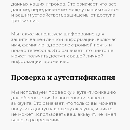
данных наших игроков. Это означает, что все
данные, передаваемые между нашим сайтом
и вашим устройством, защищены от доступа
третьих лиц.
Мы также используем шифрование для
защиты вашей личной информации, включая
имя, фамилию, адрес электронной почты и
номер телефона. Это означает, что никто не
может получить доступ к вашей личной
информации, кроме вас.
Проверка и аутентификация
Мы используем проверку и аутентификацию
для обеспечения безопасности вашего
аккаунта. Это означает, что только вы можете
получить доступ к вашему аккаунту, и никто
не может использовать ваш аккаунт, не имея
вашего разрешения.