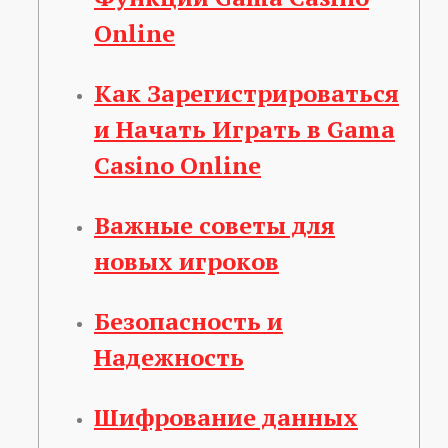
Online
Как Зарегистрироваться
и Начать Играть в Gama
Casino Online
Важные советы для
новых игроков
Безопасность и
Надежность
Шифрование данных