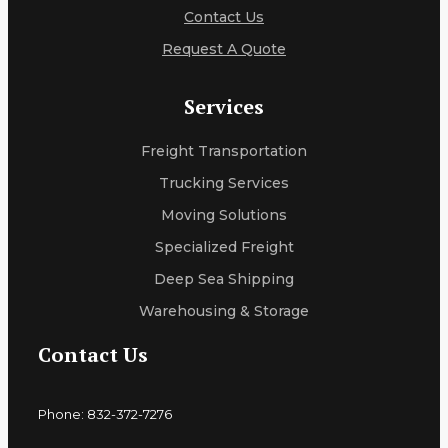
Contact Us
Request A Quote
Services
Freight Transportation
Trucking Services
Moving Solutions
Specialized Freight
Deep Sea Shipping
Warehousing & Storage
Contact Us
Phone: 832-372-7276