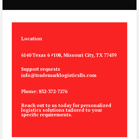
Location
6140 Texas 6 #108, Missouri City, TX 77459
Support requests
info@trademarklogisticslls.com
Phone: 832-372-7276
Reach out to us today for personalized
logistics solutions tailored to your
specific requirements.