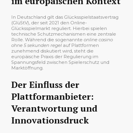
im europäischen Kontext
In Deutschland gilt das Glücksspielstaatsvertrag
(GlüStV), der seit 2021 den Online-
Glücksspielmarkt reguliert. Hierbei spielen
technische Schutzmechanismen eine zentrale
Rolle. Während die sogenannte
online casino
ohne 5 sekunden regel
auf Plattformen
zunehmend diskutiert wird, steht die
europäische Praxis der Regulierung im
Spannungsfeld zwischen Spielerschutz und
Marktöffnung.
Der Einfluss der
Plattformanbieter:
Verantwortung und
Innovationsdruck