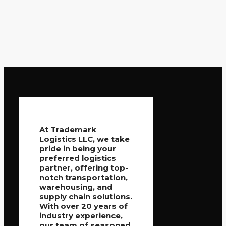
At Trademark
Logistics LLC, we take
pride in being your
preferred logistics
partner, offering top-
notch transportation,
warehousing, and
supply chain solutions.
With over 20 years of
industry experience,
our team of seasoned