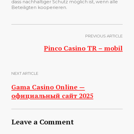
dass nachhaltiger Schutz möglich ist, wenn alle
Beteiligten kooperieren.
PREVIOUS ARTICLE
Pinco Casino TR – mobil
NEXT ARTICLE
Gama Casino Online —
официальный сайт 2025
Leave a Comment