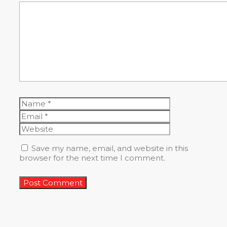
Comment
Name
Email
Website
Save my name, email, and website in this
browser for the next time I comment.