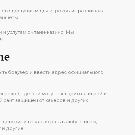
т его доступным для игроков из различных
ланшеты.
м и услугам онлайн-казино. Мы
ы.
ne
рыть браузер и ввести адрес официального
игроков, где они могут насладиться игрой и
й сайт защищен от хакеров и других
 депозит и начать играть в любые игры,
 и другие.