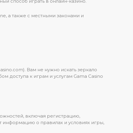
ный способ играть в онлайн-казино.
ne, а также с местными законами и
sino.com). Вам не нужно искать зеркало
бом доступа к играм и услугам Gama Casino
ожностей, включая регистрацию,
ет информацию о правилах и условиях игры,