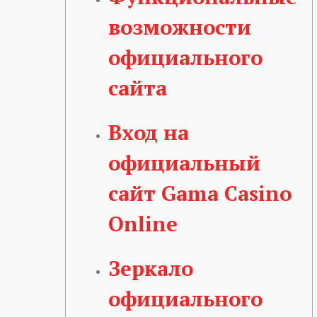
возможности
официального
сайта
Вход на
официальный
сайт Gama Casino
Online
Зеркало
официального