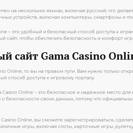
пен на нескольких языках, включая русский, что делае
ичных устройств, включая компьютеры, смартфоны и п
ine – это удобный и безопасный способ доступа к игра
 сайт, чтобы обеспечить безопасность и комфорт игр
й сайт Gama Casino Onli
o Online, то вы на правом пути. Вам нужно только отк
рый способ доступа к игровому порталу.
Casino Online – это безопасное и надежное место для 
я о безопасности своих данных, потому что официальны
asino Online, вы сможете зарегистрироваться, сделать
личные игры, включая слоты, карточные игры, рулетку