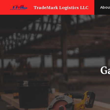
Skip
TradeMark Logistics LLC
Abou
to
content
G