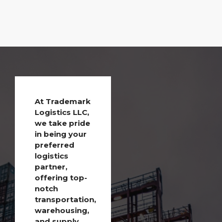
At Trademark
Logistics LLC,
we take pride
in being your
preferred
logistics
partner,
offering top-
notch
transportation,
warehousing,
and supply