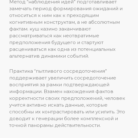
Метод “наблюдения идей” подготавливает
замечать период формирования ожиданий и
относиться к ним как к преходящим
когнитивным конструктам, а не абсолютным
фактам. куш казино заканчивают
рассматриваться как неотвратимые
предположения будущего и стартуют
расцениваться как одна из потенциальных
альтернатив динамики событий.
Практика “пытливого сосредоточения”
поддерживает увеличить сосредоточение
восприятия за рамки подтверждающей
информации. Взамен нахождения фактов
корректности своих предположений, человек
учится активно искать данные, которые
способны их контрастировать или усилить. Это
доводит к генерации более комплексной и
точной панорамы действительности.