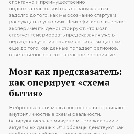
спонтанно и преимущественно
подсознательно. kush casino запускаются
задолго до того, как мы осознанно стартуем
рассуждать о условиях. Психофизиологические
эксперименты демонстрируют, что мозг
стартует генерировать предсказания уже в
период получения первых сенсорных данных,
ещё до того, как данные попадает регионов,
ответственных за сознательное восприятие.
Мозг как предсказатель:
как оперирует «схема
бытия»
Нейронные сети мозга постоянно выстраивают
внутриличностные схемы реальности,
базирующиеся на минувшем переживании и
актуальных данных. Эти образцы действуют как
особенные шаблоны, через которые мы