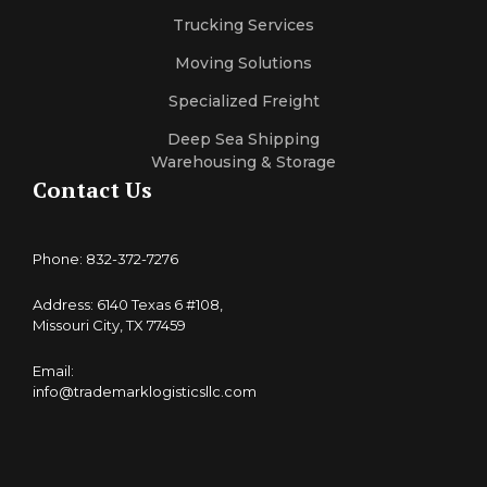
Trucking Services
Moving Solutions
Specialized Freight
Deep Sea Shipping
Warehousing & Storage
Contact Us
Phone: 832-372-7276
Address: 6140 Texas 6 #108,
Missouri City, TX 77459
Email:
info@trademarklogisticsllc.com