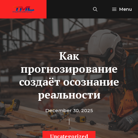
Skip
Menu
to
content
Как
прогнозирование
создаёт осознание
реальности
December 30, 2025
Uncategorized