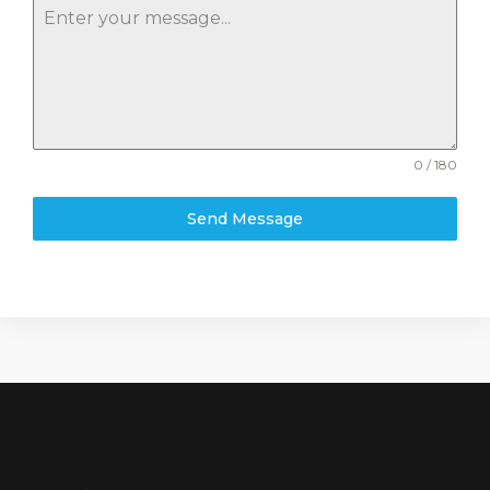
0 / 180
Send Message