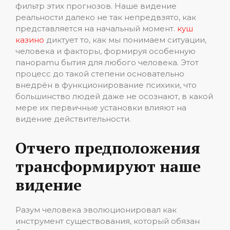
фильтр этих прогнозов. Наше видение
реальности далеко не так непредвзято, как
представляется на начальный момент.
куш
казино
диктует то, как мы понимаем ситуации,
человека и факторы, формируя особенную
панорamu бытия для любого человека. Этот
процесс до такой степени основательно
внедрён в функционирование психики, что
большинство людей даже не осознают, в какой
мере их первичные установки влияют на
видение действительности.
Отчего предположения
трансформируют наше
видение
Разум человека эволюционировал как
инструмент существования, который обязан