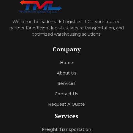
Welcome to Trademark Logistics LLC – your trusted
partner for efficient logistics, secure transportation, and
optimized warehousing solutions.
Company
Home
About Us
Services
Contact Us
Request A Quote
Services
Freight Transportation