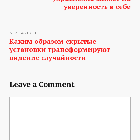
уверенность в себе
NEXT ARTICLE
Каким образом скрытые
установки трансформируют
видение случайности
Leave a Comment
Comment