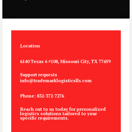
Location
6140 Texas 6 #108, Missouri City, TX 77459
Support requests
info@trademarklogisticslls.com
Phone: 832-372-7276
Reach out to us today for personalized
logistics solutions tailored to your
specific requirements.