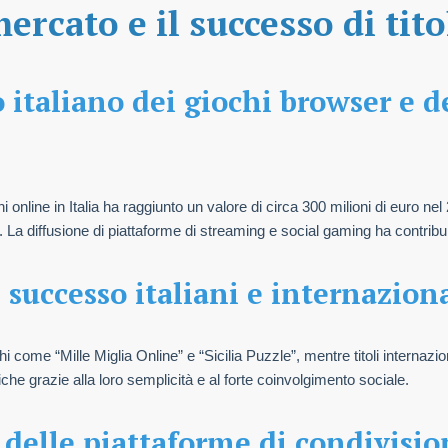
ercato e il successo di tito
 italiano dei giochi browser e d
i online in Italia ha raggiunto un valore di circa 300 milioni di euro ne
La diffusione di piattaforme di streaming e social gaming ha contribuit
 successo italiani e internaziona
 giochi come “Mille Miglia Online” e “Sicilia Puzzle”, mentre titoli interna
che grazie alla loro semplicità e al forte coinvolgimento sociale.
 e delle piattaforme di condivisio