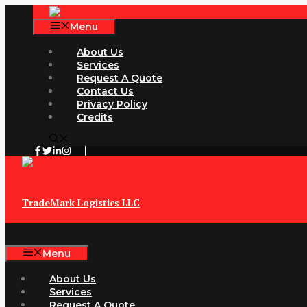
Skip
to
Menu
content
About Us
Services
Request A Quote
Contact Us
Privacy Policy
Credits
TradeMark Logistics LLC
Menu
About Us
Services
Request A Quote