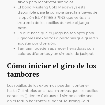
sirven para recolectar símbolos.
El bono Mustang Gold Megaways está
disponible para la compra directa a través de
la opción BUY FREE SPINS que verás a la
izquierda de los rodillos durante el juego
base.
Lo que hace que el juego no sea apto para
jugadores inexpertos o personas que quieran
apostar por diversión.
También pueden aparecer herraduras con
colores diferentes y un símbolo de jackpot.
Cómo iniciar el giro de los
tambores
Los rodillos de los extremos pueden contener
hasta 7 símbolos en altura, mientras que los rodillos
centrales ( ) tienen 6 alturas + 1 símbolo adicional
en el rodillo horizontal superior. Mustang Gold