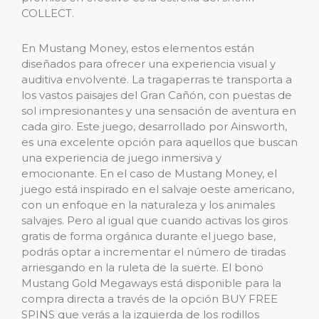
COLLECT.
En Mustang Money, estos elementos están
diseñados para ofrecer una experiencia visual y
auditiva envolvente. La tragaperras te transporta a
los vastos paisajes del Gran Cañón, con puestas de
sol impresionantes y una sensación de aventura en
cada giro. Este juego, desarrollado por Ainsworth,
es una excelente opción para aquellos que buscan
una experiencia de juego inmersiva y
emocionante. En el caso de Mustang Money, el
juego está inspirado en el salvaje oeste americano,
con un enfoque en la naturaleza y los animales
salvajes. Pero al igual que cuando activas los giros
gratis de forma orgánica durante el juego base,
podrás optar a incrementar el número de tiradas
arriesgando en la ruleta de la suerte. El bono
Mustang Gold Megaways está disponible para la
compra directa a través de la opción BUY FREE
SPINS que verás a la izquierda de los rodillos