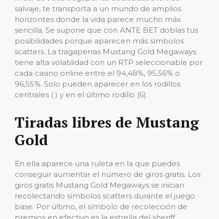
salvaje, te transporta a un mundo de amplios
horizontes donde la vida parece mucho más
sencilla. Se supone que con ANTE BET doblas tus
posibilidades porque aparecen más símbolos
scatters. La tragaperras Mustang Gold Megaways
tiene alta volatilidad con un RTP seleccionable por
cada casino online entre el 94,48%, 95,56% o
96,55%. Solo pueden aparecer en los rodillos
centrales ( ) y en el último rodillo (6).
Tiradas libres de Mustang
Gold
En ella aparece una ruleta en la que puedes
conseguir aumentar el número de giros gratis. Los
giros gratis Mustang Gold Megaways se inician
recolectando símbolos scatters durante el juego
base. Por último, el símbolo de recolección de
premios en efectivo es la estrella del sheriff