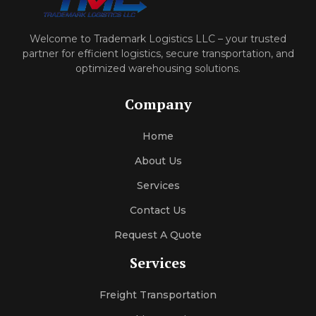
Welcome to Trademark Logistics LLC – your trusted
partner for efficient logistics, secure transportation, and
optimized warehousing solutions.
Company
Home
About Us
Services
Contact Us
Request A Quote
Services
Freight Transportation