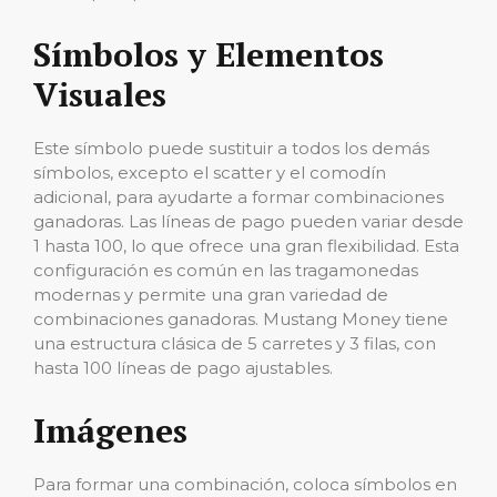
Símbolos y Elementos
Visuales
Este símbolo puede sustituir a todos los demás
símbolos, excepto el scatter y el comodín
adicional, para ayudarte a formar combinaciones
ganadoras. Las líneas de pago pueden variar desde
1 hasta 100, lo que ofrece una gran flexibilidad. Esta
configuración es común en las tragamonedas
modernas y permite una gran variedad de
combinaciones ganadoras. Mustang Money tiene
una estructura clásica de 5 carretes y 3 filas, con
hasta 100 líneas de pago ajustables.
Imágenes
Para formar una combinación, coloca símbolos en