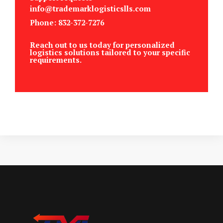
info@trademarklogisticslls.com
Phone: 832-372-7276
Reach out to us today for personalized
logistics solutions tailored to your specific
requirements.