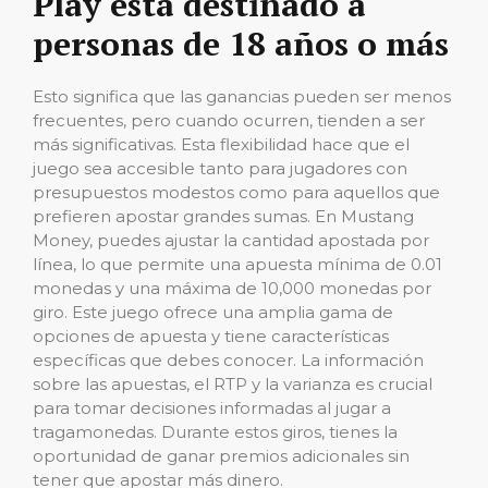
Play está destinado a
personas de 18 años o más
Esto significa que las ganancias pueden ser menos
frecuentes, pero cuando ocurren, tienden a ser
más significativas. Esta flexibilidad hace que el
juego sea accesible tanto para jugadores con
presupuestos modestos como para aquellos que
prefieren apostar grandes sumas. En Mustang
Money, puedes ajustar la cantidad apostada por
línea, lo que permite una apuesta mínima de 0.01
monedas y una máxima de 10,000 monedas por
giro. Este juego ofrece una amplia gama de
opciones de apuesta y tiene características
específicas que debes conocer. La información
sobre las apuestas, el RTP y la varianza es crucial
para tomar decisiones informadas al jugar a
tragamonedas. Durante estos giros, tienes la
oportunidad de ganar premios adicionales sin
tener que apostar más dinero.