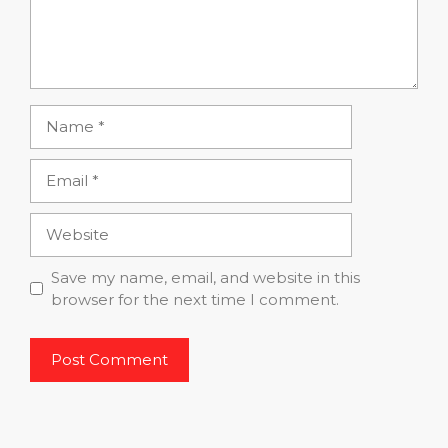
Name
Email
Website
Save my name, email, and website in this
browser for the next time I comment.