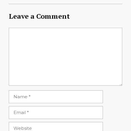
Leave a Comment
Comment
Name
Email
Website