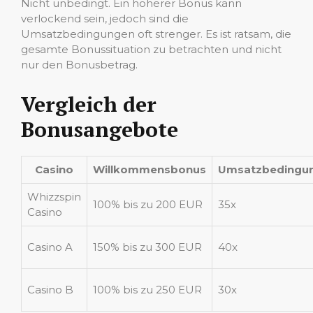
Nicht unbedingt. Ein höherer Bonus kann
verlockend sein, jedoch sind die
Umsatzbedingungen oft strenger. Es ist ratsam, die
gesamte Bonussituation zu betrachten und nicht
nur den Bonusbetrag.
Vergleich der
Bonusangebote
Casino
Willkommensbonus
Umsatzbedingu
Whizzspin
100% bis zu 200 EUR
35x
Casino
Casino A
150% bis zu 300 EUR
40x
Casino B
100% bis zu 250 EUR
30x