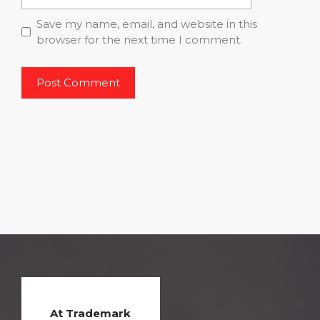
Save my name, email, and website in this
browser for the next time I comment.
At Trademark