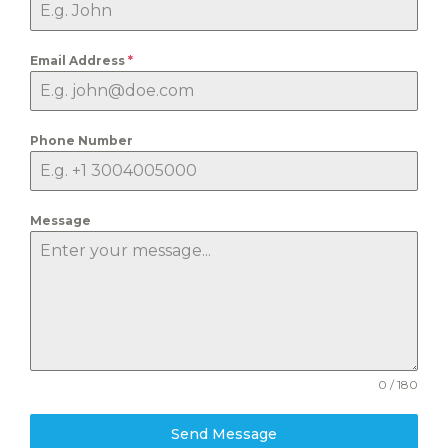
Email Address
*
Phone Number
Message
0 / 180
Send Message