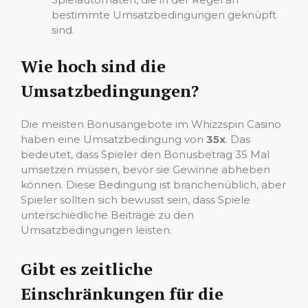
bestimmte Umsatzbedingungen geknüpft
sind.
Wie hoch sind die
Umsatzbedingungen?
Die meisten Bonusangebote im Whizzspin Casino
haben eine Umsatzbedingung von
35x
. Das
bedeutet, dass Spieler den Bonusbetrag 35 Mal
umsetzen müssen, bevor sie Gewinne abheben
können. Diese Bedingung ist branchenüblich, aber
Spieler sollten sich bewusst sein, dass Spiele
unterschiedliche Beiträge zu den
Umsatzbedingungen leisten.
Gibt es zeitliche
Einschränkungen für die