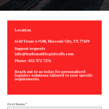
Location
6140 Texas 6 #108, Missouri City, TX 77459
Support requests
info@trademarklogisticslls.com
Phone: 832-372-7276
Reach out to us today for personalized
logistics solutions tailored to your specific
requirements.
First Name
*