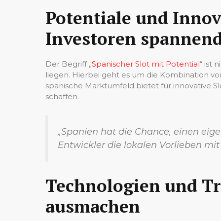
Potentiale und Inno
Investoren spannend
Der Begriff „
Spanischer Slot mit Potential
“ ist
liegen. Hierbei geht es um die Kombination von
spanische Marktumfeld bietet für innovative S
schaffen.
„Spanien hat die Chance, einen eig
Entwickler die lokalen Vorlieben m
Technologien und Tre
ausmachen