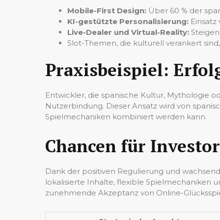
Mobile-First Design:
Über 60 % der span
KI-gestützte Personalisierung:
Einsatz 
Live-Dealer und Virtual-Reality:
Steigen
Slot-Themen, die kulturell verankert sin
Praxisbeispiel: Erf
Entwickler, die spanische Kultur, Mythologie od
Nutzerbindung. Dieser Ansatz wird von spanis
Spielmechaniken kombiniert werden kann.
Chancen für Investo
Dank der positiven Regulierung und wachsender 
lokalisierte Inhalte, flexible Spielmechaniken
zunehmende Akzeptanz von Online-Glücksspiele