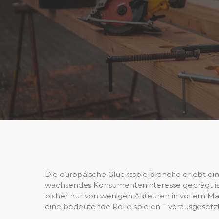
Die europäische Glücksspielbranche erlebt ei
wachsendes Konsumenteninteresse geprägt ist.
bisher nur von wenigen Akteuren in vollem M
eine bedeutende Rolle spielen – vorausgesetzt