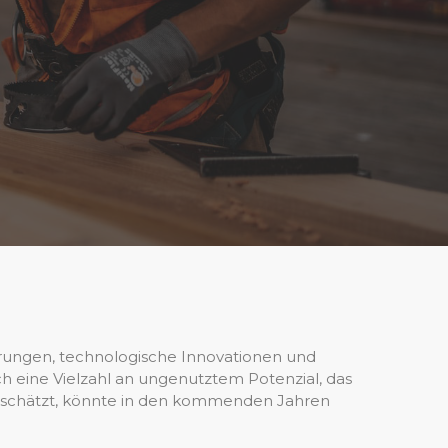
erungen, technologische Innovationen und
h eine Vielzahl an ungenutztem Potenzial, das
erschätzt, könnte in den kommenden Jahren