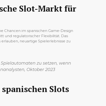
sche Slot-Markt für
elche Chancen im spanischen Game-Design
 und regulatorischer Flexibilität. Das
erlauben, neuartige Spielerlebnisse zu
n Spielautomaten zu setzen, wenn
enanalysten, Oktober 2023
 spanischen Slots