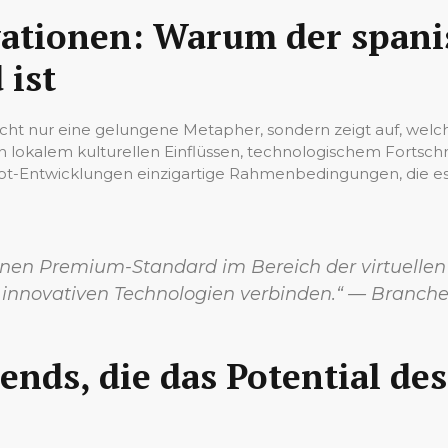
vationen: Warum der spani
 ist
 nicht nur eine gelungene Metapher, sondern zeigt auf, w
 lokalem kulturellen Einflüssen, technologischem Fortschritt
lot-Entwicklungen einzigartige Rahmenbedingungen, die es 
enen Premium-Standard im Bereich der virtuelle
it innovativen Technologien verbinden.“ — Branch
nds, die das Potential des