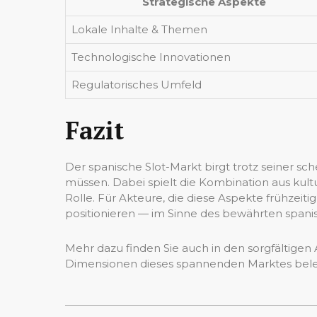
Strategische Aspekte
Lokale Inhalte & Themen
Technologische Innovationen
Regulatorisches Umfeld
Fazit
Der spanische Slot-Markt birgt trotz seiner 
müssen. Dabei spielt die Kombination aus kult
Rolle. Für Akteure, die diese Aspekte frühzeiti
positionieren — im Sinne des bewährten spanis
Mehr dazu finden Sie auch in den sorgfältigen 
Dimensionen dieses spannenden Marktes bel