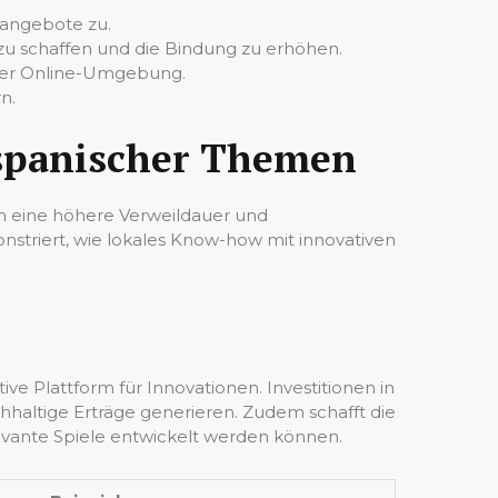
langebote zu.
e zu schaffen und die Bindung zu erhöhen.
 der Online-Umgebung.
n.
 spanischer Themen
ich eine höhere Verweildauer und
striert, wie lokales Know-how mit innovativen
e Plattform für Innovationen. Investitionen in
chhaltige Erträge generieren. Zudem schafft die
evante Spiele entwickelt werden können.