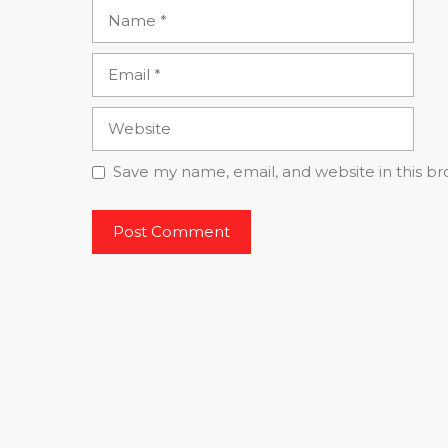
Name
Email
Website
Save my name, email, and website in this b