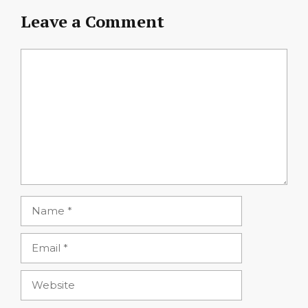
Leave a Comment
Comment
Name
Email
Website