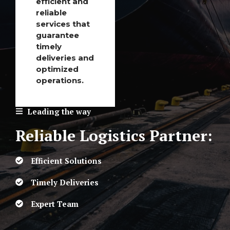
efficient and
reliable
services that
guarantee
timely
deliveries and
optimized
operations.
Leading the way
Reliable Logistics Partner:
Efficient Solutions
Timely Deliveries
Expert Team