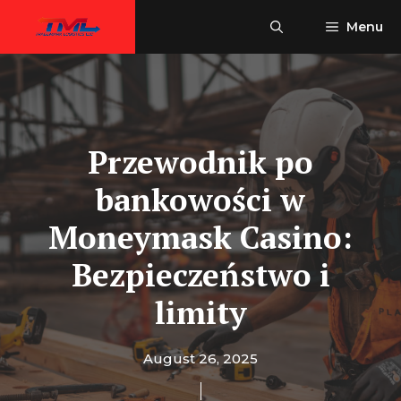
Skip
Menu
to
content
Przewodnik po
bankowości w
Moneymask Casino:
Bezpieczeństwo i
limity
August 26, 2025