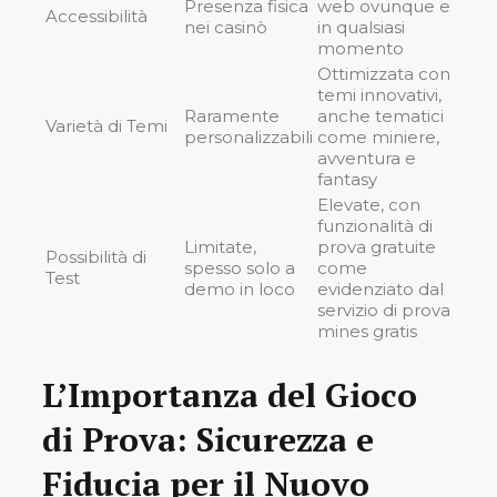
Presenza fisica
web ovunque e
Accessibilità
nei casinò
in qualsiasi
momento
Ottimizzata con
temi innovativi,
Raramente
anche tematici
Varietà di Temi
personalizzabili
come miniere,
avventura e
fantasy
Elevate, con
funzionalità di
Limitate,
prova gratuite
Possibilità di
spesso solo a
come
Test
demo in loco
evidenziato dal
servizio di prova
mines gratis
L’Importanza del Gioco
di Prova: Sicurezza e
Fiducia per il Nuovo