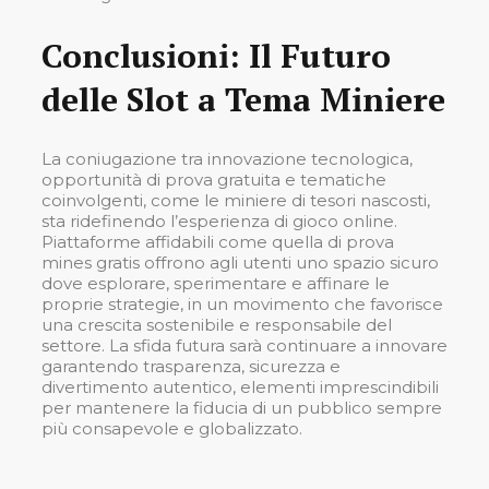
Conclusioni: Il Futuro
delle Slot a Tema Miniere
La coniugazione tra innovazione tecnologica,
opportunità di prova gratuita e tematiche
coinvolgenti, come le miniere di tesori nascosti,
sta ridefinendo l’esperienza di gioco online.
Piattaforme affidabili come quella di prova
mines gratis offrono agli utenti uno spazio sicuro
dove esplorare, sperimentare e affinare le
proprie strategie, in un movimento che favorisce
una crescita sostenibile e responsabile del
settore. La sfida futura sarà continuare a innovare
garantendo trasparenza, sicurezza e
divertimento autentico, elementi imprescindibili
per mantenere la fiducia di un pubblico sempre
più consapevole e globalizzato.