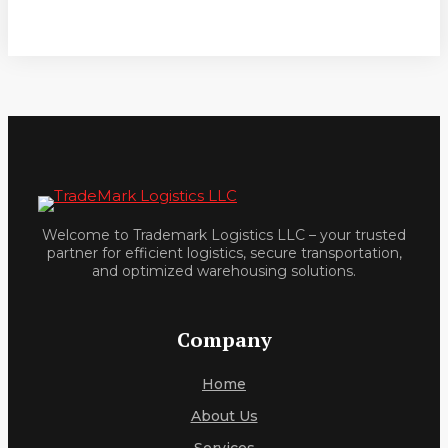
Welcome to Trademark Logistics LLC – your trusted
partner for efficient logistics, secure transportation,
and optimized warehousing solutions.
Company
Home
About Us