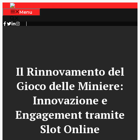
Skip
to
Menu
content
Il Rinnovamento del
Gioco delle Miniere:
Innovazione e
Engagement tramite
Slot Online