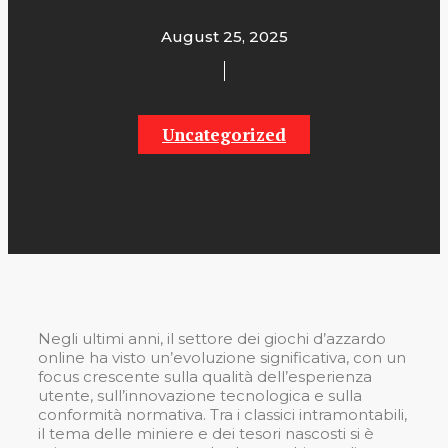
August 25, 2025
Uncategorized
Negli ultimi anni, il settore dei giochi d’azzardo
online ha visto un’evoluzione significativa, con un
focus crescente sulla qualità dell’esperienza
utente, sull’innovazione tecnologica e sulla
conformità normativa. Tra i classici intramontabili,
il tema delle miniere e dei tesori nascosti si è