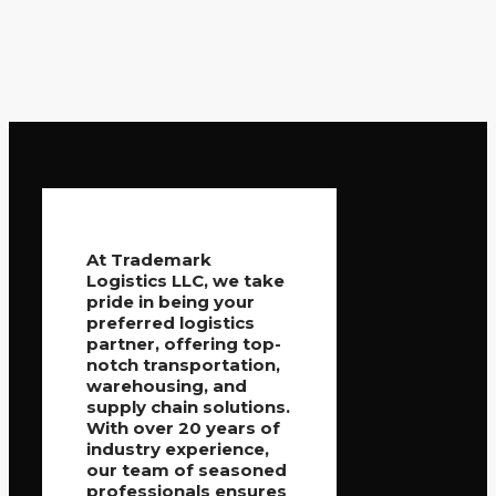
At Trademark
Logistics LLC, we take
pride in being your
preferred logistics
partner, offering top-
notch transportation,
warehousing, and
supply chain solutions.
With over 20 years of
industry experience,
our team of seasoned
professionals ensures